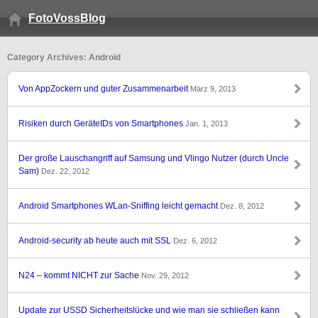
FotoVossBlog
Category Archives: Android
Von AppZockern und guter Zusammenarbeit
März 9, 2013
Risiken durch GeräteIDs von Smartphones
Jan. 1, 2013
Der große Lauschangriff auf Samsung und Vlingo Nutzer (durch Uncle
Sam)
Dez. 22, 2012
Android Smartphones WLan-Sniffing leicht gemacht
Dez. 8, 2012
Android-security ab heute auch mit SSL
Dez. 6, 2012
N24 – kommt NICHT zur Sache
Nov. 29, 2012
Update zur USSD Sicherheitslücke und wie man sie schließen kann