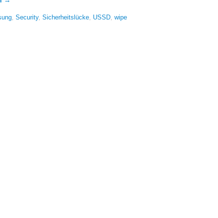
en
→
sung
,
Security
,
Sicherheitslücke
,
USSD
,
wipe