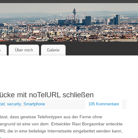
 FOTOGRAFIE & ANDROID SMARTPHONES
m
Über mich
Galerie
cke mit noTelURL schließen
oid
,
security
,
Smartphone
105 Kommentare
lässt, dass gewisse Telefontypen aus der Ferne ohne
tergrund ist eine von dem Entwickler Ravi Borgaonkar enteckte
URL die in eine beliebige Internetseite eingebettet werden kann,