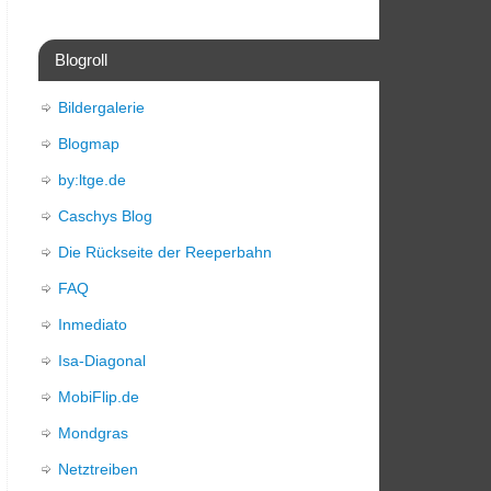
Blogroll
Bildergalerie
Blogmap
by:ltge.de
Caschys Blog
Die Rückseite der Reeperbahn
FAQ
Inmediato
Isa-Diagonal
MobiFlip.de
Mondgras
Netztreiben