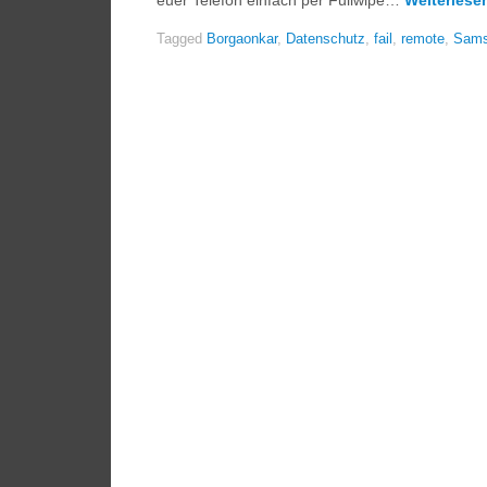
euer Telefon einfach per Fullwipe…
Weiterles
Tagged
Borgaonkar
,
Datenschutz
,
fail
,
remote
,
Sam