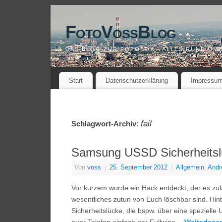
FotoVossBlog
DAS BLOG ZUR FOTOBOX - ALLES RUND UM
Start
Datenschutzerklärung
Impressu
fail
Schlagwort-Archiv:
Samsung USSD Sicherheitslü
Von
voss
|
25. September 2012
|
Allgemein
,
Andr
Vor kurzem wurde ein Hack entdeckt, der es zu
wesentliches zutun von Euch löschbar sind. Hin
Sicherheitslücke, die bspw. über eine spezielle 