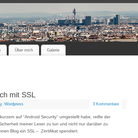
 FOTOGRAFIE & ANDROID SMARTPHONES
m
Über mich
Galerie
uch mit SSL
ty
,
Wordpress
3 Kommentare
rzem auf “Android Security” umgestellt habe, reifte der
 Sicherheit meiner Leser zu tun und nicht nur darüber zu
nen Blog ein SSL – Zertifikat spendiert.