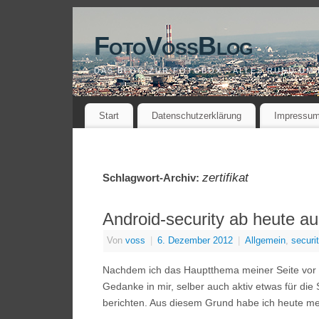
FotoVossBlog
DAS BLOG ZUR FOTOBOX - ALLES RUND UM
Start
Datenschutzerklärung
Impressu
zertifikat
Schlagwort-Archiv:
Android-security ab heute a
Von
voss
|
6. Dezember 2012
|
Allgemein
,
securi
Nachdem ich das Hauptthema meiner Seite vor ku
Gedanke in mir, selber auch aktiv etwas für die
berichten. Aus diesem Grund habe ich heute mei