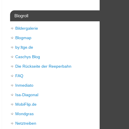
Blogroll
Bildergalerie
Blogmap
by:ltge.de
Caschys Blog
Die Rückseite der Reeperbahn
FAQ
Inmediato
Isa-Diagonal
MobiFlip.de
Mondgras
Netztreiben