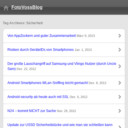
FotoVossBlog
Tag Archives: Sicherheit
Von AppZockern und guter Zusammenarbeit
März 9, 2013
Risiken durch GeräteIDs von Smartphones
Jan. 1, 2013
Der große Lauschangriff auf Samsung und Vlingo Nutzer (durch Uncle
Sam)
Dez. 22, 2012
Android Smartphones WLan-Sniffing leicht gemacht
Dez. 8, 2012
Android-security ab heute auch mit SSL
Dez. 6, 2012
N24 – kommt NICHT zur Sache
Nov. 29, 2012
Update zur USSD Sicherheitslücke und wie man sie schließen kann