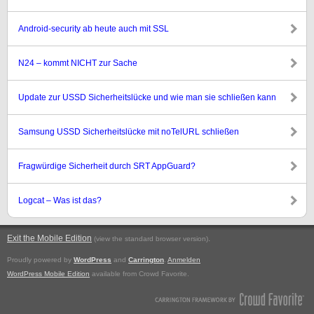
Android-security ab heute auch mit SSL
N24 – kommt NICHT zur Sache
Update zur USSD Sicherheitslücke und wie man sie schließen kann
Samsung USSD Sicherheitslücke mit noTelURL schließen
Fragwürdige Sicherheit durch SRT AppGuard?
Logcat – Was ist das?
Exit the Mobile Edition
.
(view the standard browser version)
Proudly powered by
WordPress
and
Carrington
.
Anmelden
WordPress Mobile Edition
available from Crowd Favorite.