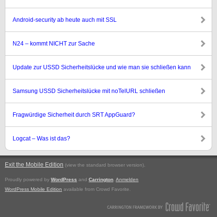
Android-security ab heute auch mit SSL
N24 – kommt NICHT zur Sache
Update zur USSD Sicherheitslücke und wie man sie schließen kann
Samsung USSD Sicherheitslücke mit noTelURL schließen
Fragwürdige Sicherheit durch SRT AppGuard?
Logcat – Was ist das?
Exit the Mobile Edition
.
(view the standard browser version)
Proudly powered by
WordPress
and
Carrington
.
Anmelden
WordPress Mobile Edition
available from Crowd Favorite.