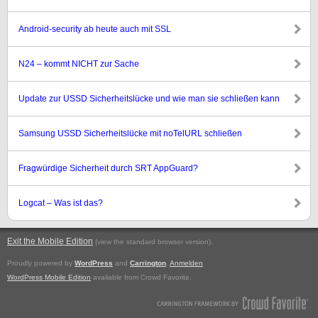
Android-security ab heute auch mit SSL
N24 – kommt NICHT zur Sache
Update zur USSD Sicherheitslücke und wie man sie schließen kann
Samsung USSD Sicherheitslücke mit noTelURL schließen
Fragwürdige Sicherheit durch SRT AppGuard?
Logcat – Was ist das?
Exit the Mobile Edition
.
(view the standard browser version)
Proudly powered by
WordPress
and
Carrington
.
Anmelden
WordPress Mobile Edition
available from Crowd Favorite.