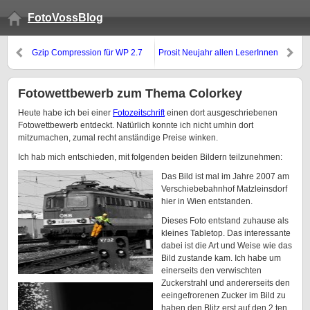
FotoVossBlog
Gzip Compression für WP 2.7
Prosit Neujahr allen LeserInnen
einschalten
Fotowettbewerb zum Thema Colorkey
Heute habe ich bei einer
Fotozeitschrift
einen dort ausgeschriebenen
Fotowettbewerb entdeckt. Natürlich konnte ich nicht umhin dort
mitzumachen, zumal recht anständige Preise winken.
Ich hab mich entschieden, mit folgenden beiden Bildern teilzunehmen:
Das Bild ist mal im Jahre 2007 am
Verschiebebahnhof Matzleinsdorf
hier in Wien entstanden.
Dieses Foto entstand zuhause als
kleines Tabletop. Das interessante
dabei ist die Art und Weise wie das
Bild zustande kam. Ich habe um
einerseits den verwischten
Zuckerstrahl und andererseits den
eeingefrorenen Zucker im Bild zu
haben den Blitz erst auf den 2.ten