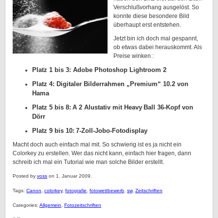
Verschlußvorhang ausgelöst. So
konnte diese besondere Bild
überhaupt erst entstehen.
Jetzt bin ich doch mal gespannt,
ob etwas dabei herauskommt. Als
Preise winken :
Platz 1 bis 3:
Adobe Photoshop Lightroom 2
Platz 4:
Digitaler Bilderrahmen „Premium“ 10.2 von
Hama
Platz 5 bis 8:
A 2 Alustativ mit Heavy
Ball 36-Kopf von
Dörr
Platz 9 bis 10:
7-Zoll-Jobo-Fotodisplay
Macht doch auch einfach mal mit. So schwierig ist es ja nicht ein
Colorkey zu erstellen. Wer das nicht kann, einfach hier fragen, dann
schreib ich mal ein Tutorial wie man solche Bilder erstellt.
Posted by
voss
on 1. Januar 2009.
Tags:
Canon
,
colorkey
,
fotografie
,
fotowettbewerb
,
sw
,
Zeitschriften
Categories:
Allgemein
,
Fotozeitschriften