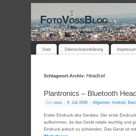
FotoVossBlog
DAS BLOG ZUR FOTOBOX - ALLES RUND UM
Start
Datenschutzerklärung
Impressu
Headset
Schlagwort-Archiv:
Plantronics – Bluetooth Hea
Von
voss
|
9. Juli 2009
|
Allgemein
,
Android
,
Betr
Erster Eindruck des Gerätes: Der erste Eindruc
aufkommen, da das Gerät relativ wuchtig und g
Eindruck jedoch zu schwinden. Das Gerät ist mit 