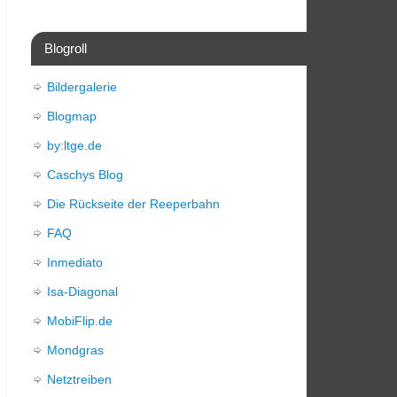
Blogroll
Bildergalerie
Blogmap
by:ltge.de
Caschys Blog
Die Rückseite der Reeperbahn
FAQ
Inmediato
Isa-Diagonal
MobiFlip.de
Mondgras
Netztreiben