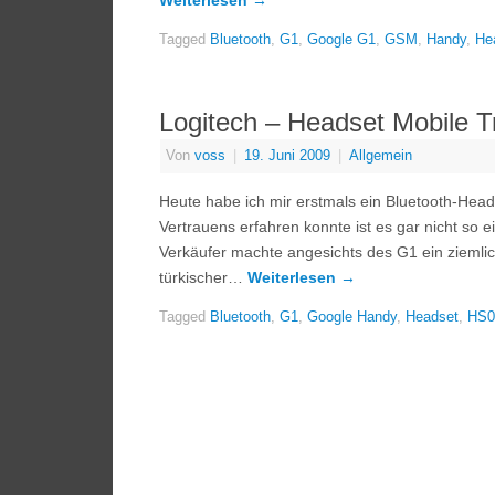
Weiterlesen
→
Tagged
Bluetooth
,
G1
,
Google G1
,
GSM
,
Handy
,
He
Logitech – Headset Mobile T
Von
voss
|
19. Juni 2009
|
Allgemein
Heute habe ich mir erstmals ein Bluetooth-Hea
Vertrauens erfahren konnte ist es gar nicht so
Verkäufer machte angesichts des G1 ein ziemlic
türkischer…
Weiterlesen
→
Tagged
Bluetooth
,
G1
,
Google Handy
,
Headset
,
HS0