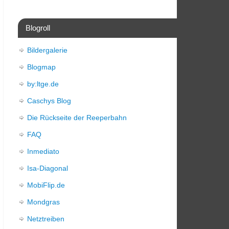
Blogroll
Bildergalerie
Blogmap
by:ltge.de
Caschys Blog
Die Rückseite der Reeperbahn
FAQ
Inmediato
Isa-Diagonal
MobiFlip.de
Mondgras
Netztreiben