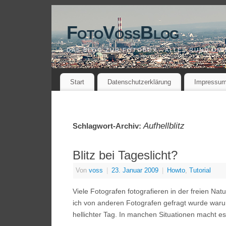
FotoVossBlog
DAS BLOG ZUR FOTOBOX - ALLES RUND UM
Start
Datenschutzerklärung
Impressu
Aufhellblitz
Schlagwort-Archiv:
Blitz bei Tageslicht?
Von
voss
|
23. Januar 2009
|
Howto
,
Tutorial
Viele Fotografen fotografieren in der freien Nat
ich von anderen Fotografen gefragt wurde waru
hellichter Tag. In manchen Situationen macht e